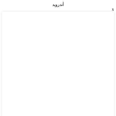
أندرويد
x