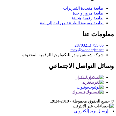
طابعة متعددة التمريرات
طابعة مرور واحدة
طابعة رقمية هجينة
طابعة مسبقة الطباعة من لفة إلى لفة
معلومات عنا
86 755 28703213
max@wonderjet.net
شركة شنتشن وندر للتكنولوجيا الرقمية المحدودة
وسائل التواصل الاجتماعي
لينكدإن
تغريد
يوتيوب
فيسبوك
© جميع الحقوق محفوظة - 2010-2024.
إرسال بريد إلكتروني