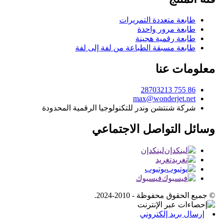
طابعة متعددة التمريرات
طابعة مرور واحدة
طابعة رقمية هجينة
طابعة مسبقة الطباعة من لفة إلى لفة
معلومات عنا
86 755 28703213
max@wonderjet.net
شركة شنتشن وندر للتكنولوجيا الرقمية المحدودة
وسائل التواصل الاجتماعي
لينكدإن
تغريد
يوتيوب
فيسبوك
© جميع الحقوق محفوظة - 2010-2024.
إرسال بريد إلكتروني