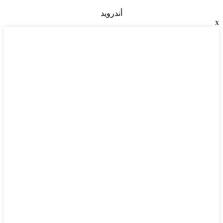
أندرويد
x