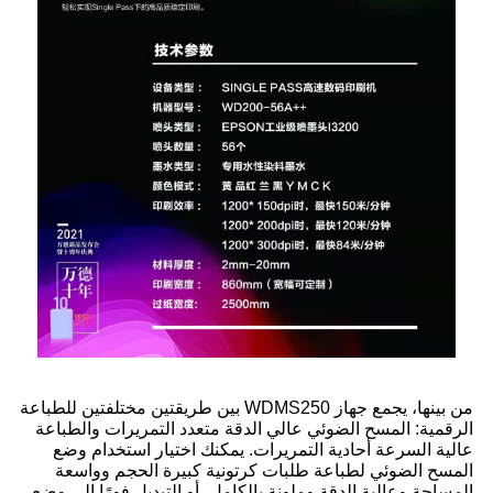
من بينها، يجمع جهاز WDMS250 بين طريقتين مختلفتين للطباعة
الرقمية: المسح الضوئي عالي الدقة متعدد التمريرات والطباعة
عالية السرعة أحادية التمريرات. يمكنك اختيار استخدام وضع
المسح الضوئي لطباعة طلبات كرتونية كبيرة الحجم وواسعة
المساحة وعالية الدقة وملونة بالكامل، أو التبديل فورًا إلى وضع