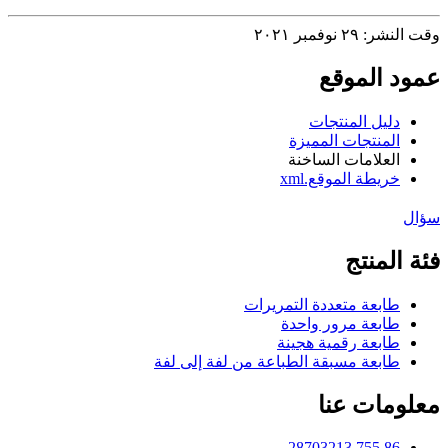
وقت النشر: ٢٩ نوفمبر ٢٠٢١
عمود الموقع
دليل المنتجات
المنتجات المميزة
العلامات الساخنة
خريطة الموقع.xml
سؤال
فئة المنتج
طابعة متعددة التمريرات
طابعة مرور واحدة
طابعة رقمية هجينة
طابعة مسبقة الطباعة من لفة إلى لفة
معلومات عنا
86 755 28703213