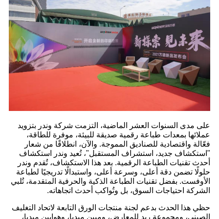
على مدى السنوات العشر الماضية، التزمت شركة وندر بتزويد
عملائها بمعدات طباعة رقمية صديقة للبيئة، موفرة للطاقة،
فعّالة واقتصادية للصناديق المموجة. والآن، انطلاقًا من شعار
"استكشاف جديد، استشراف المستقبل"، تُعيد وندر استكشاف
أحدث تقنيات الطباعة الرقمية. بعد هذا الاستكشاف، تُقدم وندر
حلولًا تضمن دقة أعلى، وسرعة أعلى، واستبدالًا تدريجيًا لطباعة
الأوفست. بفضل تقنيات الطباعة الذكية والحرفية المتقدمة، تُلبي
الشركة احتياجات السوق، بل وتُواكب أحدث اتجاهاته.
حظي هذا الحدث بدعم لجنة منتجات الورق التابعة لاتحاد التغليف
الصيني، ومجموعة ريد للمعارض، وميين ميديا، وهوايين ميديا،