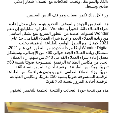
دائمًا، والنمو معًا، وتجنب الخلافات مع العملاء" شعار إعلاني
صادق وبسيط.
وراء كل ذلك تكمن صفات ومواقف الناس العجيبين.
هذا النوع من الجودة والموقف بالتحديد هو ما جعل معدل إعادة
شراء العملاء دائمًا فخوراً بـ Wonder. أشار لوه سانليانغ: إن دعم
Wonder لسنوات عديدة من التطور السريع ينبع بشكل أساسي
من زيادة العملاء الجدد وإعادة شراء العملاء القدامى. خذ عام
2021 كمثال. مع القبول الواسع للطباعة الرقمية، دخلت
Wonder Digital أيضًا مرحلة جديدة من التطور. في عام 2021،
ستشكل زيادة العملاء الجدد حوالي 60٪ من الإجمالي، وسيشكل
معدل إعادة شراء العملاء القدامى 40٪. من بينهم، زاد العملاء
الجدد من مكابس الطباعة الرقمية الممسوحة ضوئيًا بنسبة 60٪
تقريبًا، ومكابس الطباعة الرقمية أحادية المرور بنسبة 40٪
تقريبًا، وزاد العملاء القدامى الذين يعيدون شراء مكابس الطباعة
الرقمية الممسوحة ضوئيًا بنسبة 50٪ تقريبًا، ومكابس الطباعة
الرقمية أحادية المرور بنسبة 50٪ تقريبًا.
هذه هي نتيجة جودة العجائب والنتيجة الحتمية للتخمير الشفهي.