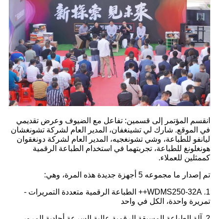
انقسم المؤتمر إلى قسمين: تفاعل مع الضيوف وعرض تقديمي
في الموقع. شارك لي تشينغفان، المدير العام لشركة تشونغشان
ليانفو للطباعة، وشي تشونغجيه، المدير العام لشركة دونغقوان
هونغلونغ للطباعة، تجربتهما في استخدام الطباعة الرقمية
كممثلين للعملاء.
تم إصدار ما مجموعه 5 أجهزة جديدة هذه المرة، وهي:
1. WDMS250-32A++ الطباعة الرقمية متعددة التمريرات -
تمريرة واحدة، الكل في واحد
2. آلة الطباعة المسبقة الرقمية عالية السرعة أحادية المرور