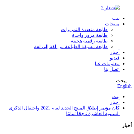
بيت
منتجات
طابعة متعددة التمريرات
طابعة مرور واحدة
طابعة رقمية هجينة
طابعة مسبقة الطباعة من لفة إلى لفة
أخبار
فيديو
معلومات عنا
اتصل بنا
يبحث
English
بيت
أخبار
كان مؤتمر إطلاق المنتج الجديد لعام 2021 واحتفال الذكرى
السنوية العاشرة ناجحًا تمامًا
أخبار