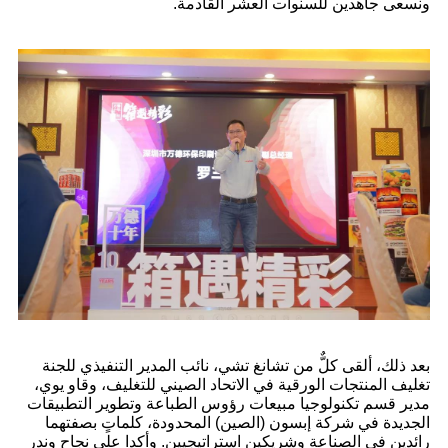
ونسعى جاهدين للسنوات العشر القادمة.
بعد ذلك، ألقى كلٌّ من تشانغ تشي، نائب المدير التنفيذي للجنة
تغليف المنتجات الورقية في الاتحاد الصيني للتغليف، وقاو يوي،
مدير قسم تكنولوجيا مبيعات رؤوس الطباعة وتطوير التطبيقات
الجديدة في شركة إبسون (الصين) المحدودة، كلماتٍ بصفتهما
رائدين في الصناعة وشريكين استراتيجيين. وأكدا على نجاح وندر