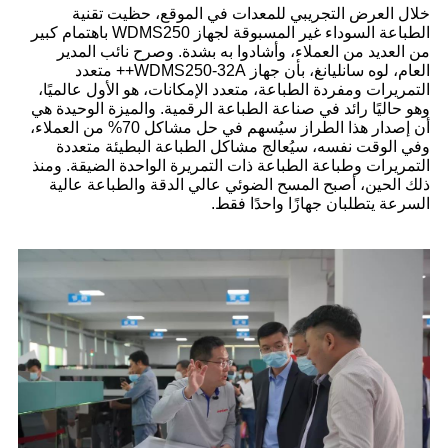
خلال العرض التجريبي للمعدات في الموقع، حظيت تقنية
الطباعة السوداء غير المسبوقة لجهاز WDMS250 باهتمام كبير
من العديد من العملاء، وأشادوا به بشدة. وصرح نائب المدير
العام، لوه سانليانغ، بأن جهاز WDMS250-32A++ متعدد
التمريرات ومفردة الطباعة، متعدد الإمكانات، هو الأول عالميًا،
وهو حاليًا رائد في صناعة الطباعة الرقمية. والميزة الوحيدة هي
أن إصدار هذا الطراز سيُسهم في حل مشاكل 70% من العملاء،
وفي الوقت نفسه، سيُعالج مشاكل الطباعة البطيئة متعددة
التمريرات وطباعة الطباعة ذات التمريرة الواحدة الضيقة. ومنذ
ذلك الحين، أصبح المسح الضوئي عالي الدقة والطباعة عالية
السرعة يتطلبان جهازًا واحدًا فقط.