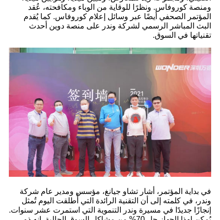
ومنصة كوروفاس. ونظرًا للوقاية من الوباء ومكافحته، عُقد
المؤتمر الصحفي أيضًا عبر وسائل إعلام كوروفاس. كما يُقدم
البث المباشر الرسمي لشركة وندر على منصة دوين أحدث
تقنياتها في السوق.
في بداية المؤتمر، أشار تشاو جيانغ، مؤسس ومدير عام شركة
وندر، في كلمته إلى أن التقنية الرائدة التي أُطلقت اليوم تُمثل
إنجازًا جديدًا في مسيرة وندر التنموية التي استمرت عشر سنوات.
يُمكن لهذا الجهاز حل 70% من مشاكل السوق الحالية. إنه ذو