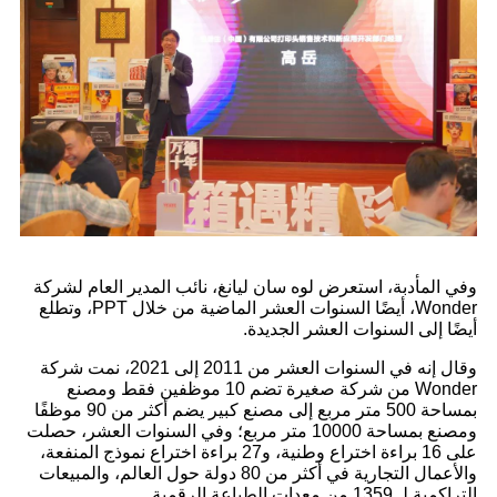
وفي المأدبة، استعرض لوه سان ليانغ، نائب المدير العام لشركة
Wonder، أيضًا السنوات العشر الماضية من خلال PPT، وتطلع
أيضًا إلى السنوات العشر الجديدة.
وقال إنه في السنوات العشر من 2011 إلى 2021، نمت شركة
Wonder من شركة صغيرة تضم 10 موظفين فقط ومصنع
بمساحة 500 متر مربع إلى مصنع كبير يضم أكثر من 90 موظفًا
ومصنع بمساحة 10000 متر مربع؛ وفي السنوات العشر، حصلت
على 16 براءة اختراع وطنية، و27 براءة اختراع نموذج المنفعة،
والأعمال التجارية في أكثر من 80 دولة حول العالم، والمبيعات
التراكمية لـ 1359 من معدات الطباعة الرقمية.