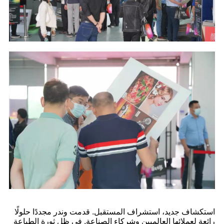
استكشاف جديد، استشراف المستقبل. قدمت وندر مجددًا حلولًا
رائعة لعملائها العالميين وشركاء الصناعة. في ظل ثورة الطباعة