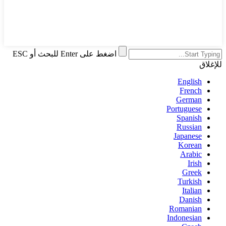
اضغط على Enter للبحث أو ESC
للإغلاق
English
French
German
Portuguese
Spanish
Russian
Japanese
Korean
Arabic
Irish
Greek
Turkish
Italian
Danish
Romanian
Indonesian