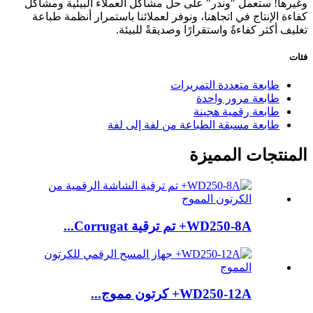
وغيرها! ستعمل "وندر" على حل مشاكل العملاء البيئية ومشاكل
كفاءة الإنتاج في اتجاهنا، ونوفر لعملائنا باستمرار أنظمة طباعة
تغليف أكثر كفاءةً واستقرارًا وصديقةً للبيئة.
فئات
طابعة متعددة التمريرات
طابعة مرور واحدة
طابعة رقمية هجينة
طابعة مسبقة الطباعة من لفة إلى لفة
المنتجات المميزة
WD250-8A+ تم ترقية Corrugat...
WD250-12A+ كرتون مموج...