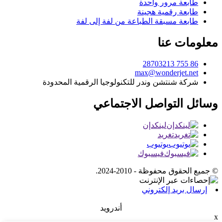
طابعة مرور واحدة
طابعة رقمية هجينة
طابعة مسبقة الطباعة من لفة إلى لفة
معلومات عنا
86 755 28703213
max@wonderjet.net
شركة شنتشن وندر للتكنولوجيا الرقمية المحدودة
وسائل التواصل الاجتماعي
لينكدإن
تغريد
يوتيوب
فيسبوك
© جميع الحقوق محفوظة - 2010-2024.
إرسال بريد إلكتروني
أندرويد
x