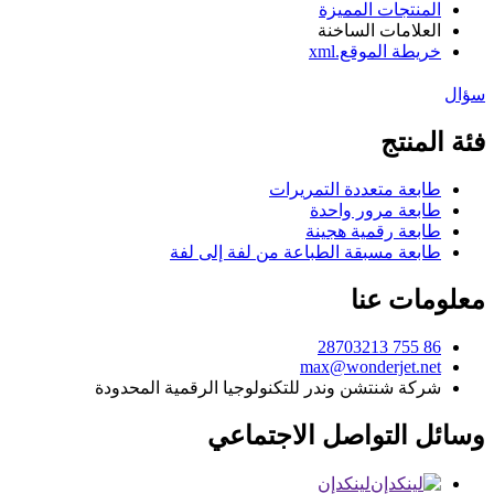
المنتجات المميزة
العلامات الساخنة
خريطة الموقع.xml
سؤال
فئة المنتج
طابعة متعددة التمريرات
طابعة مرور واحدة
طابعة رقمية هجينة
طابعة مسبقة الطباعة من لفة إلى لفة
معلومات عنا
86 755 28703213
max@wonderjet.net
شركة شنتشن وندر للتكنولوجيا الرقمية المحدودة
وسائل التواصل الاجتماعي
لينكدإن