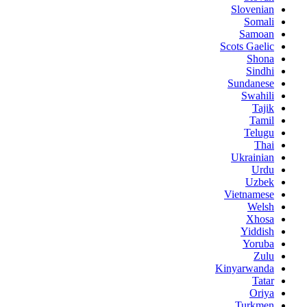
Slovenian
Somali
Samoan
Scots Gaelic
Shona
Sindhi
Sundanese
Swahili
Tajik
Tamil
Telugu
Thai
Ukrainian
Urdu
Uzbek
Vietnamese
Welsh
Xhosa
Yiddish
Yoruba
Zulu
Kinyarwanda
Tatar
Oriya
Turkmen