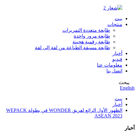
بيت
منتجات
طابعة متعددة التمريرات
طابعة مرور واحدة
طابعة رقمية هجينة
طابعة مسبقة الطباعة من لفة إلى لفة
أخبار
فيديو
معلومات عنا
اتصل بنا
يبحث
English
بيت
أخبار
الظهور الأول الرائع لفريق WONDER في بطولة WEPACK
ASEAN 2023
أخبار