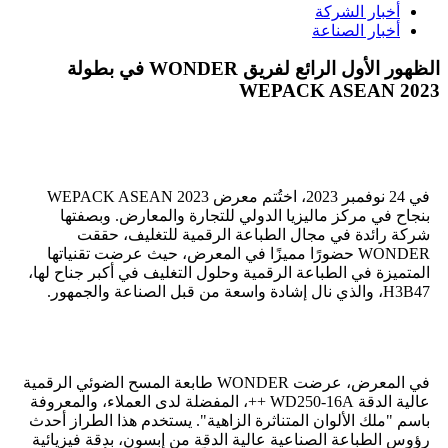
أخبار الشركة
أخبار الصناعة
الظهور الأول الرائع لفريق WONDER في بطولة
WEPACK ASEAN 2023
في 24 نوفمبر 2023، اختُتم معرض WEPACK ASEAN 2023
بنجاح في مركز ماليزيا الدولي للتجارة والمعارض. وبصفتها
شركة رائدة في مجال الطباعة الرقمية للتغليف، حققت
WONDER حضورًا مميزًا في المعرض، حيث عرضت تقنياتها
المتميزة في الطباعة الرقمية وحلول التغليف في أكبر جناح لها،
H3B47، والذي نال إشادة واسعة من قبل الصناعة والجمهور.
في المعرض، عرضت WONDER طابعة المسح الضوئي الرقمية
عالية الدقة WD250-16A ++، المفضلة لدى العملاء، والمعروفة
باسم "ملك الألوان المتناثرة الزاهية". يستخدم هذا الطراز أحدث
رؤوس الطباعة الصناعية عالية الدقة من إبسون، بدقة فيزيائية