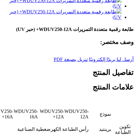
طابعة رقمية متعددة التمريرات WDUV250-12A+ (حبر UV)
وصف مختصر:
أرسل لنا بريدًا إلكترونيًا
تنزيل بصيغة PDF
تفاصيل المنتج
علامات المنتج
V250-
WDUV250-
WDUV250-
WDUV250-
نموذج
16A+
16A
12A+
12A
تكوين
برينتيد
رأس الطباعة الكهرضغطية الصناعية
الطباعة