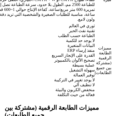
تمريرة 600 متر مربع/
ساعة، مناسبة للطلبات الصغيرة والشخصية التي تريد دقة 
ولون لامع.
ثوري في العالم
تقنية نفث الحبر
الطباعة حسب الطلب
لا يوجد حد للكمية
البيانات المتغيرة
مميزات
منفذ إرساء ERP
الطابعة
القدرة على الإنجاز السريع
الرقمية
تصحيح الألوان بالكمبيوتر
(مشتركة
عملية بسيطة
بين جميع
سهولة التشغيل
الطابعات)
توفير العمالة
لا يوجد تغيير في التركيبة
لا تنظيف آلي
منخفض الكربون والبيئة
فعالة من حيث التكلفة
مميزات الطابعة الرقمية (مشتركة بين
جميع الطابعات)