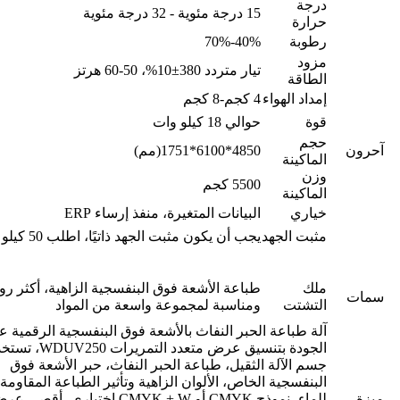
درجة
15 درجة مئوية - 32 درجة مئوية
حرارة
رطوبة
40%-70%
مزود
تيار متردد 380±10%، 50-60 هرتز
الطاقة
إمداد الهواء
4 كجم-8 كجم
قوة
حوالي 18 كيلو وات
حجم
آحرون
4850*6100*1751(مم)
الماكينة
وزن
5500 كجم
الماكينة
خياري
البيانات المتغيرة، منفذ إرساء ERP
مثبت الجهد
يجب أن يكون مثبت الجهد ذاتيًا، اطلب 50 كيلو وات
ملك
طباعة الأشعة فوق البنفسجية الزاهية، أكثر رو
سمات
التشتت
ومناسبة لمجموعة واسعة من المواد
آلة طباعة الحبر النفاث بالأشعة فوق البنفسجية الرقمية عا
الجودة بتنسيق عرض متعدد التمريرات 50
جسم الآلة الثقيل، طباعة الحبر النفاث، حبر الأشعة فوق
البنفسجية الخاص، الألوان الزاهية وتأثير الطباعة المقاومة
ميزة
للماء، نموذج CMYK أو CMYK + W اختياري، أقصى 