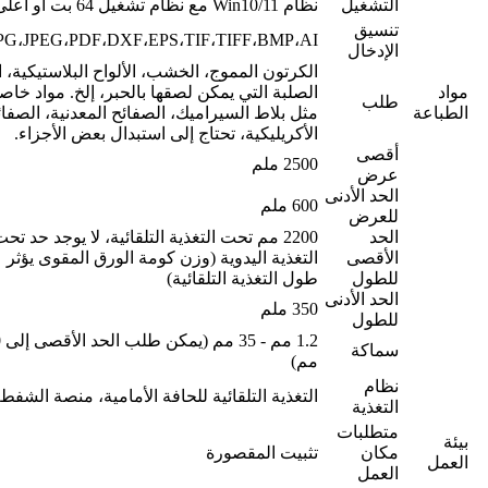
التشغيل
نظام Win10/11 مع نظام تشغيل 64 بت أو أعلى
تنسيق
JPG،JPEG،PDF،DXF،EPS،TIF،TIFF،BMP،AI،إلخ
الإدخال
الكرتون المموج، الخشب، الألواح البلاستيكية، ا
مواد
الصلبة التي يمكن لصقها بالحبر، إلخ. مواد خاص
طلب
الطباعة
مثل بلاط السيراميك، الصفائح المعدنية، الصفائ
الأكريليكية، تحتاج إلى استبدال بعض الأجزاء.
أقصى
2500 ملم
عرض
الحد الأدنى
600 ملم
للعرض
الحد
2200 مم تحت التغذية التلقائية، لا يوجد حد تح
الأقصى
التغذية اليدوية (وزن كومة الورق المقوى يؤثر 
للطول
طول التغذية التلقائية)
الحد الأدنى
350 ملم
للطول
1.2
سماكة
مم)
نظام
التغذية التلقائية للحافة الأمامية، منصة الشفط
التغذية
متطلبات
بيئة
مكان
تثبيت المقصورة
العمل
العمل