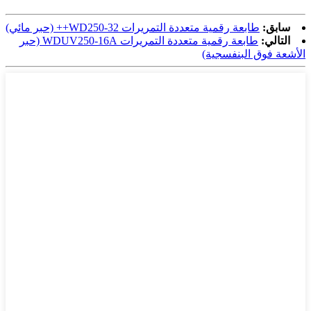
سابق:
طابعة رقمية متعددة التمريرات WD250-32++ (حبر مائي)
التالي:
طابعة رقمية متعددة التمريرات WDUV250-16A (حبر
الأشعة فوق البنفسجية)