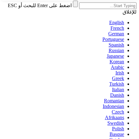
اضغط على Enter للبحث أو ESC
للإغلاق
English
French
German
Portuguese
Spanish
Russian
Japanese
Korean
Arabic
Irish
Greek
Turkish
Italian
Danish
Romanian
Indonesian
Czech
Afrikaans
Swedish
Polish
Basque