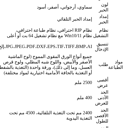
لون
سماوي، أرجواني، أصفر، أسود
الحبر
إمداد
إمداد الحبر التلقائي
الحبر
نظام
نظام RIP احترافي، نظام طباعة احترافي،
التشغيل
نظام Win10/11 مع نظام تشغيل 64 بت أو أعلى
تنسيق
JPG،JPEG،PDF،DXF،EPS،TIF،TIFF،BMP،AI،إلخ.
الإدخال
جميع أنواع الورق المقوى المموج (لوح الماشية
مواد
الأصفر والأبيض، واللوح شبه المطلي، ولوح قرص
طلب
الطباعة
العسل، وما إلى ذلك)، ورقة واحدة (التغذية بالشفط
أو التغذية بالحافة الأمامية اختيارية لمواد مختلفة)
أقصى
2500 ملم
عرض
الحد
الأدنى
400 ملم
للعرض
الحد
2400 مم تحت التغذية التلقائية، 4500 مم تحت
الأقصى
التغذية اليدوية
للطول