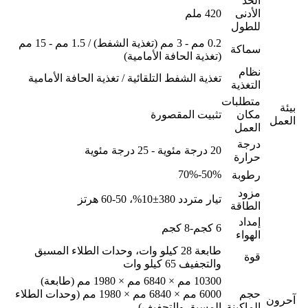
الحد
الأدنى
420 ملم
للطول
0.2 مم - 3 مم (تغذية الشفط) / 1.5 مم - 15 مم
سماكة
(تغذية الحافة الأمامية)
نظام
تغذية الشفط التلقائية / تغذية الحافة الأمامية
التغذية
متطلبات
بيئة
مكان
تثبيت المقصورة
العمل
العمل
درجة
20 درجة مئوية - 25 درجة مئوية
حرارة
50%-70%
رطوبة
مزود
تيار متردد 380±10%، 50-60 هرتز
الطاقة
إمداد
6 كجم-8 كجم
الهواء
طابعة 28 كيلو وات، وحدات الطلاء المسبق
قوة
والتجفيف 65 كيلو وات
10300 مم × 6840 مم × 1980 مم (طابعة)
حجم
6000 مم × 6840 مم × 1980 مم (وحدات الطلاء
آحرون
الماكينة
المسبق والتجفيف)