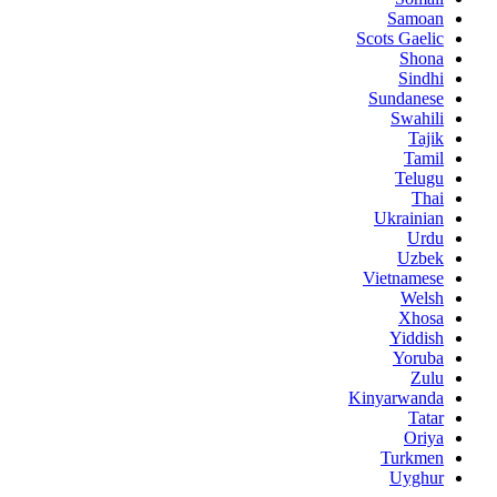
Samoan
Scots Gaelic
Shona
Sindhi
Sundanese
Swahili
Tajik
Tamil
Telugu
Thai
Ukrainian
Urdu
Uzbek
Vietnamese
Welsh
Xhosa
Yiddish
Yoruba
Zulu
Kinyarwanda
Tatar
Oriya
Turkmen
Uyghur