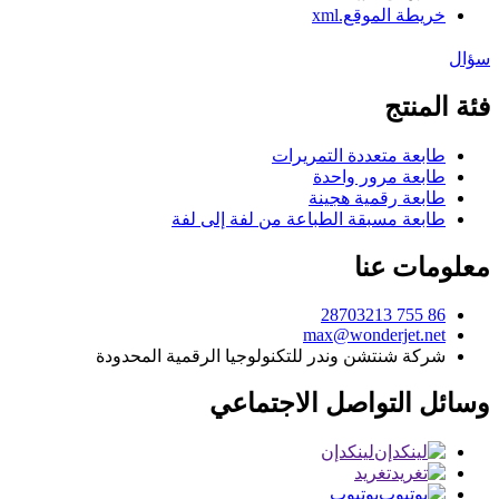
خريطة الموقع.xml
سؤال
فئة المنتج
طابعة متعددة التمريرات
طابعة مرور واحدة
طابعة رقمية هجينة
طابعة مسبقة الطباعة من لفة إلى لفة
معلومات عنا
86 755 28703213
max@wonderjet.net
شركة شنتشن وندر للتكنولوجيا الرقمية المحدودة
وسائل التواصل الاجتماعي
لينكدإن
تغريد
يوتيوب